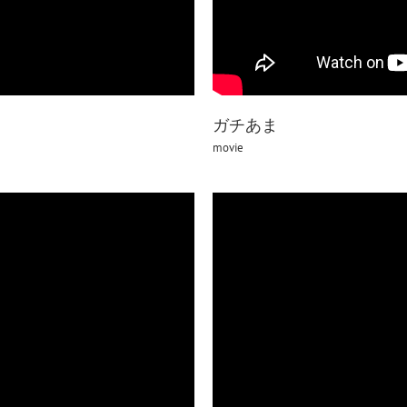
ガチあま
movie