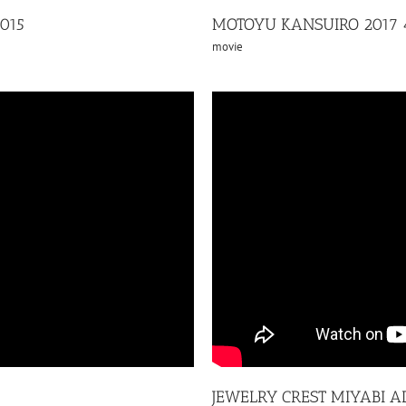
015
MOTOYU KANSUIRO 2017 
movie
JEWELRY CREST MIYABI A